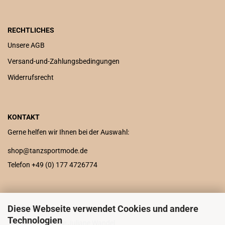
RECHTLICHES
Unsere AGB
Versand-und-Zahlungsbedingungen
Widerrufsrecht
KONTAKT
Gerne helfen wir Ihnen bei der Auswahl:
shop@tanzsportmode.de
Telefon +49 (0) 177 4726774
Diese Webseite verwendet Cookies und andere
ADRESSE
Technologien
Tanzsportmode.de Juliane Wandel