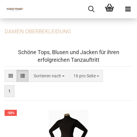
DAMEN OBERBEKLEIDUNG
Schöne Tops, Blusen und Jacken für ihren
erfolgreichen Tanzauftritt
Sortieren nach
pro Seite
Sortieren nach
16 pro Seite
1
-50%