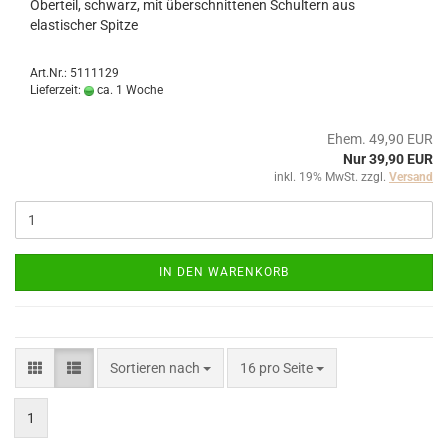
Oberteil, schwarz, mit überschnittenen Schultern aus
elastischer Spitze
Art.Nr.: 5111129
Lieferzeit:
ca. 1 Woche
Ehem. 49,90 EUR
Nur 39,90 EUR
inkl. 19% MwSt. zzgl.
Versand
IN DEN WARENKORB
Sortieren nach
pro Seite
Sortieren nach
16 pro Seite
1