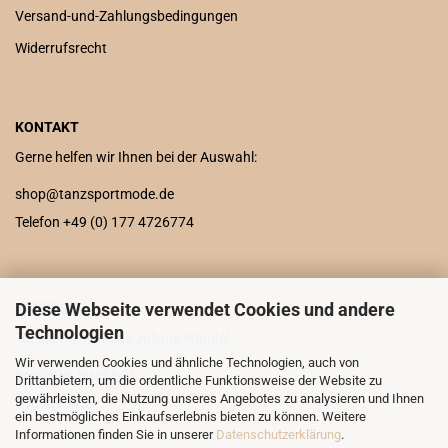
Versand-und-Zahlungsbedingungen
Widerrufsrecht
KONTAKT
Gerne helfen wir Ihnen bei der Auswahl:
shop@tanzsportmode.de
Telefon +49 (0) 177 4726774
Diese Webseite verwendet Cookies und andere
ADRESSE
Technologien
Tanzsportmode.de Juliane Wandel
Wir verwenden Cookies und ähnliche Technologien, auch von
Breslauer Straße 31
Drittanbietern, um die ordentliche Funktionsweise der Website zu
gewährleisten, die Nutzung unseres Angebotes zu analysieren und Ihnen
65830 Kriftel
ein bestmögliches Einkaufserlebnis bieten zu können. Weitere
Informationen finden Sie in unserer
Datenschutzerklärung
.