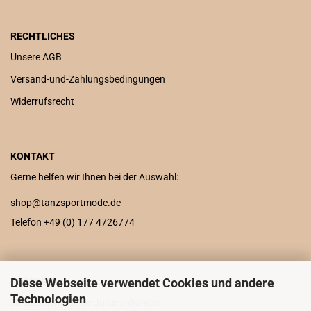
RECHTLICHES
Unsere AGB
Versand-und-Zahlungsbedingungen
Widerrufsrecht
KONTAKT
Gerne helfen wir Ihnen bei der Auswahl:
shop@tanzsportmode.de
Telefon +49 (0) 177 4726774
Diese Webseite verwendet Cookies und andere
ADRESSE
Technologien
Tanzsportmode.de Juliane Wandel