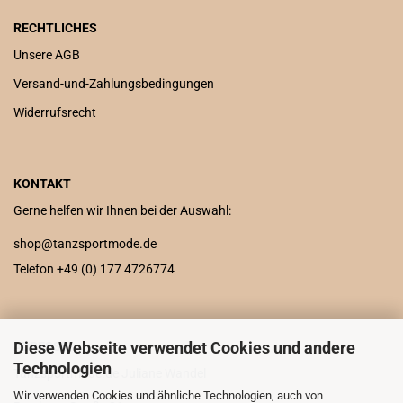
RECHTLICHES
Unsere AGB
Versand-und-Zahlungsbedingungen
Widerrufsrecht
KONTAKT
Gerne helfen wir Ihnen bei der Auswahl:
shop@tanzsportmode.de
Telefon +49 (0) 177 4726774
Diese Webseite verwendet Cookies und andere
ADRESSE
Technologien
Tanzsportmode.de Juliane Wandel
Wir verwenden Cookies und ähnliche Technologien, auch von